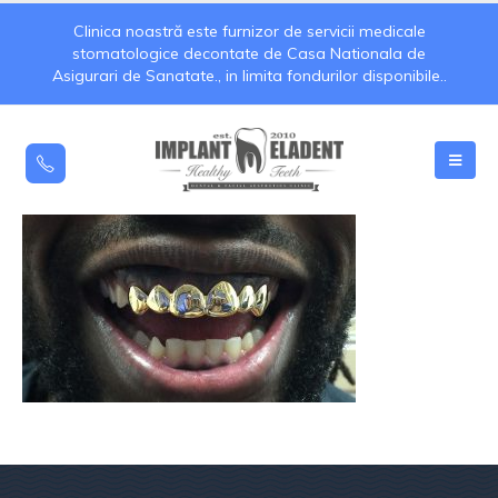
Clinica noastră este furnizor de servicii medicale
stomatologice decontate de Casa Nationala de
Asigurari de Sanatate., in limita fondurilor disponibile..