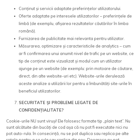
Conținut și servicii adaptate preferințelor utilizatorului.
Oferte adaptate pe interesele utilizatorilor – preferințele de
limbă (de exemplu, afișarea rezultatelor căutărilor în limba
română).
Furnizarea de publicitate mai relevanta pentru utilizator.
Măsurarea, optimizare și caracteristicile de analytics – cum
ar fi confirmarea unui anumit nivel de trafic pe un website, ce
tip de conținut este vizualizat și modul cum un utilizator
ajunge pe un website (de exemplu: prin motoare de căutare,
direct, din alte website-uri etc). Website-urile derulează
aceste analize a utilizării lor pentru a îmbunătăți site-urile în
beneficiul utilizatorilor.
SECURITATE ȘI PROBLEME LEGATE DE
CONFIDENȚIALITATE?
Cookie-urile NU sunt viruși! Ele folosesc formate tip „plain text”. Nu
sunt alcătuite din bucăți de cod așa că nu pot fi executate nici nu
pot auto-rula. în consecință, nu se pot duplica sau replica pe alte
rețele pentru a se rula sau replica din nou. Deoarece nu pot