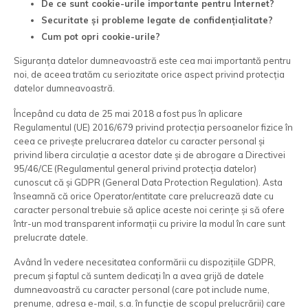
De ce sunt cookie-urile importante pentru Internet?
Securitate și probleme legate de confidențialitate?
Cum pot opri cookie-urile?
Siguranța datelor dumneavoastră este cea mai importantă pentru
noi, de aceea tratăm cu seriozitate orice aspect privind protecția
datelor dumneavoastră.
Începând cu data de 25 mai 2018 a fost pus în aplicare
Regulamentul (UE) 2016/679 privind protecția persoanelor fizice în
ceea ce privește prelucrarea datelor cu caracter personal și
privind libera circulație a acestor date și de abrogare a Directivei
95/46/CE (Regulamentul general privind protecția datelor)
cunoscut că și GDPR (General Data Protection Regulation). Asta
înseamnă că orice Operator/entitate care prelucrează date cu
caracter personal trebuie să aplice aceste noi cerințe și să ofere
într-un mod transparent informații cu privire la modul în care sunt
prelucrate datele.
Având în vedere necesitatea conformării cu dispozițiile GDPR,
precum și faptul că suntem dedicați în a avea grijă de datele
dumneavoastră cu caracter personal (care pot include nume,
prenume, adresa e-mail, s.a. în funcție de scopul prelucrării) care