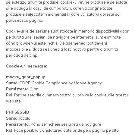
selectează anumite produse, cookie-ul reține produsele selectate
și le adaugă în coșul de cumpărături, care va conține toate
produsele selectate în momentul în care utilizatorul dorește să
părăsească pagina.
Cookie-urile de sesiune sunt stocate în memoria dispozitivului doar
pe durata unei sesiuni de navigare pe internet și sunt eliminate
când browser-ul este închis. De asemenea, pot deveni
inaccesibile și daca sesiunea a fost inactiva pentru o anumita
perioada de timp.
Cookie-uri necesare:
moove_gdpr_popup
Sursă
: GDPR Cookie Compliance by Moove Agency
Persistență
: 1 an
Rol
: Reține setările dumneavoastră cu privire la cookieurile acestui
website.
PHPSESSID
Sursă:
locală
Persistență:
Până se încheie sesiunea de navigare
Rol:
Face posibilă translatarea datelor de pe o pagină pe alta