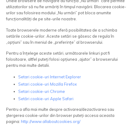
Unele browsere de navigare au funcția „Nu urmări” care permite
utilizatorilor să nu fie urmăriți în timpul navigării. Blocarea cookie-
urilor sau folosirea modului „Nu urmări” pot bloca anumite
funcționalități de pe site-urile noastre.
Toate browserele moderne oferă posibilitatea de a schimba
setările cookie-urilor. Aceste setări se găsesc de regula în
„opțiuni” sau în meniul de „preferințe” al browserului.
Pentru a înțelege aceste setări, următoarele linkuri pot fi
folositoare, altfel puteți folosi opțiunea „ajutor” a browserului
pentru mai multe detalii.
Setari cookie-uri Internet Explorer
Setari cookie-uri Mozilla Firefox
Setari cookie-uri Chrome
Setări cookie-uri Apple Safari
Pentru a afla mai multe despre activarea/dezactivarea sau
ștergerea cookie-urilor din browser puteți accesa aceasta
pagina:
http://www.allaboutcookies.org/