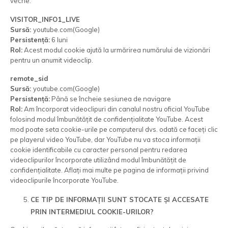
veche.
VISITOR_INFO1_LIVE
Sursă:
youtube.com(Google)
Persistență:
6 luni
Rol:
Acest modul cookie ajută la urmărirea numărului de vizionări
pentru un anumit videoclip.
remote_sid
Sursă:
youtube.com(Google)
Persistență:
Până se încheie sesiunea de navigare
Rol:
Am încorporat videoclipuri din canalul nostru oficial YouTube
folosind modul îmbunătățit de confidențialitate YouTube. Acest
mod poate seta cookie-urile pe computerul dvs. odată ce faceți clic
pe playerul video YouTube, dar YouTube nu va stoca informații
cookie identificabile cu caracter personal pentru redarea
videoclipurilor încorporate utilizând modul îmbunătățit de
confidențialitate. Aflați mai multe pe pagina de informații privind
videoclipurile încorporate YouTube.
CE TIP DE INFORMAȚII SUNT STOCATE ȘI ACCESATE
PRIN INTERMEDIUL COOKIE-URILOR?