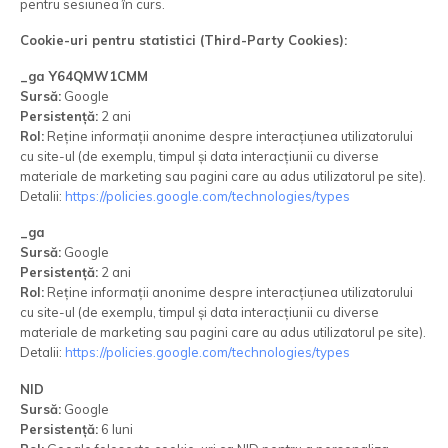
pentru sesiunea în curs.
Cookie-uri pentru statistici (Third-Party Cookies):
_ga Y64QMW1CMM
Sursă:
Google
Persistență:
2 ani
Rol:
Reține informații anonime despre interacțiunea utilizatorului
cu site-ul (de exemplu, timpul și data interacțiunii cu diverse
materiale de marketing sau pagini care au adus utilizatorul pe site).
Detalii:
https://policies.google.com/technologies/types
_ga
Sursă:
Google
Persistență:
2 ani
Rol:
Reține informații anonime despre interacțiunea utilizatorului
cu site-ul (de exemplu, timpul și data interacțiunii cu diverse
materiale de marketing sau pagini care au adus utilizatorul pe site).
Detalii:
https://policies.google.com/technologies/types
NID
Sursă:
Google
Persistență:
6 luni