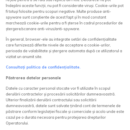
îndeplini aceste funcții, nu pot fi considerate viruși. Cookie-urile pot
fi totuși folosite pentru scopuri negative. Multe produse anti-
spyware sunt conștiente de acest fapt și în mod constant
marchează cookie-urile pentru a fi șterse în cadrul procedurilor de
ștergere/scanare anti-virus/anti-spyware.
În general, browser-ele au integrate setări de confidențialitate
care furnizează diferite nivele de acceptare a cookie-urilor,
perioada de valabilitate și ștergere automata după ce utilizatorul a
vizitat un anumit site.
Consultați politica de confidențialitate.
Păstrarea datelor personale
Datele cu caracter personal stocate vor fi utilizate în scopul
derulării contractelor și procesării solicitărilor dumneavoastră.
Ulterior finalizării derulării contractului sau solicitării
dumneavoastră, datele sunt salvate ținând cont de termenele de
păstrare conform legislației fiscale și comerciale și acolo unde este
cazul pe o durata necesara pentru protejarea drepturilor
Operatorului.