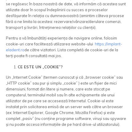
se regăsesc în baza noastră de date, vă informăm că acestea sunt
utilizate doar în scopul îndeplinirii cu succes a proceselor
desfășurate în relația cu dumneavoastră (amintim câteva procese
fără a ne limita la acestea: rezervare/vânzare/derulare comenzi,
transport și livrări, întreținerea relațiilor cu clienții).
Pentru a vă îmbunătăți experiența de navigare online, folosim
cookie-uri care facilitează utilizarea website-ului
https://implant-
eladent.ro
de către vizitatori. Lista completă de cookie-uri de la
terți poate fi consultată mai jos.
CE ESTE UN „COOKIE”?
Un „Internet Cookie” (termen cunoscut și că „browser cookie” sau
„HTTP cookie” sau pur și simplu „cookie” ) este un fișier de mici
dimensiuni, format din litere și numere, care este stocat pe
computerul, terminalul mobil sau în alte echipamente ale unui
utilizator de pe care se accesează Internetul. Cookie-ul este
instalat prin solicitarea emisă de un server web către un browser
(ex: Internet Explorer, Google Chrome, Mozilla Firefox) și este
complet „pasiv” (nu conține programe software, viruși sau spyware
și nu poate accesa informațiile de pe hard drive-ul utilizatorului).