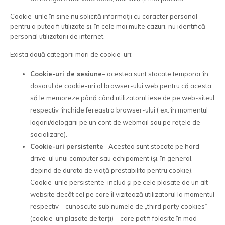
Cookie-urile în sine nu solicită informații cu caracter personal
pentru a putea fi utilizate si, în cele mai multe cazuri, nu identifică
personal utilizatorii de internet.
Exista două categorii mari de cookie-uri:
Cookie-uri de sesiune
– acestea sunt stocate temporar în
dosarul de cookie-uri al browser-ului web pentru că acesta
să le memoreze până când utilizatorul iese de pe web-siteul
respectiv închide fereastra browser-ului ( ex: în momentul
logarii/delogarii pe un cont de webmail sau pe rețele de
socializare).
Cookie-uri persistente
– Acestea sunt stocate pe hard-
drive-ul unui computer sau echipament (și, în general,
depind de durata de viață prestabilita pentru cookie).
Cookie-urile persistente includ și pe cele plasate de un alt
website decât cel pe care îl vizitează utilizatorul la momentul
respectiv – cunoscute sub numele de „third party cookies”
(cookie-uri plasate de terți) – care pot fi folosite în mod