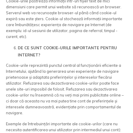
Cookie-urile păstrează informații într-un fișier text de mici
dimensiuni care permit unui website să recunoască un browser.
Serverul web va recunoaște browser-ul până când cookie-ul
expiră sau este șters. Cookie-ul stochează informații importante
care îmbunătățesc experiența de navigare pe Internet (de
exemplu: id-ul sesiunii de utilizator, pagina de referral, timpul -
curent, etc).
DE CE SUNT COOKIE-URILE IMPORTANTE PENTRU
INTERNET?
Cookie-urile reprezintă punctul central al funcționării eficiente a
Internetului, ajutând la generarea unei experiențe de navigare
prietenoase și adaptata preferințelor și intereselor fiecărui
utilizator. Refuzarea sau dezactivarea cookie-urilor poate face
unele site-uri imposibil de folosit. Refuzarea sau dezactivarea
cookie-urilor nu înseamnă că nu veți mai primi publicitate online –
ci doar că aceasta nu va mai putea tine cont de preferințele și
interesele dumneavoastră, evidențiate prin comportamentul de
navigare.
Exemple de întrebuințări importante ale cookie-urilor (care nu
necesita autentificarea unui utilizator prin intermediul unui cont):