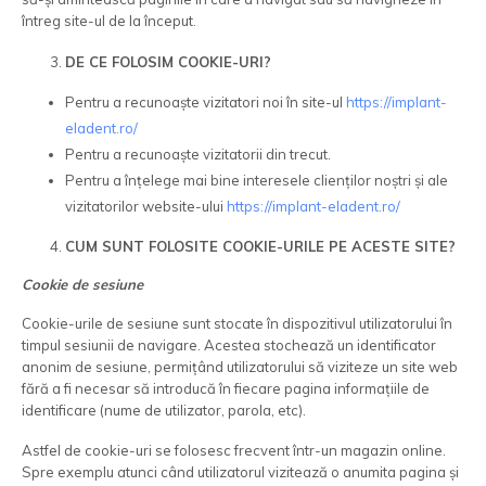
întreg site-ul de la început.
DE CE FOLOSIM COOKIE-URI?
Pentru a recunoaște vizitatori noi în site-ul
https://implant-
eladent.ro/
Pentru a recunoaște vizitatorii din trecut.
Pentru a înțelege mai bine interesele clienților noștri și ale
vizitatorilor website-ului
https://implant-eladent.ro/
CUM SUNT FOLOSITE COOKIE-URILE PE ACESTE SITE?
Cookie de sesiune
Cookie-urile de sesiune sunt stocate în dispozitivul utilizatorului în
timpul sesiunii de navigare. Acestea stochează un identificator
anonim de sesiune, permițând utilizatorului să viziteze un site web
fără a fi necesar să introducă în fiecare pagina informațiile de
identificare (nume de utilizator, parola, etc).
Astfel de cookie-uri se folosesc frecvent într-un magazin online.
Spre exemplu atunci când utilizatorul vizitează o anumita pagina și