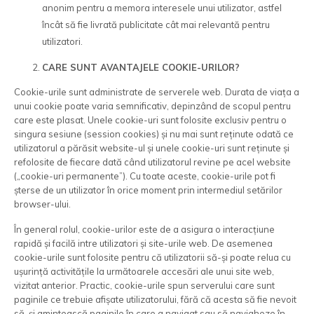
anonim pentru a memora interesele unui utilizator, astfel
încât să fie livrată publicitate cât mai relevantă pentru
utilizatori.
CARE SUNT AVANTAJELE COOKIE-URILOR?
Cookie-urile sunt administrate de serverele web. Durata de viața a
unui cookie poate varia semnificativ, depinzând de scopul pentru
care este plasat. Unele cookie-uri sunt folosite exclusiv pentru o
singura sesiune (session cookies) și nu mai sunt reținute odată ce
utilizatorul a părăsit website-ul și unele cookie-uri sunt reținute și
refolosite de fiecare dată când utilizatorul revine pe acel website
(„cookie-uri permanente”). Cu toate aceste, cookie-urile pot fi
șterse de un utilizator în orice moment prin intermediul setărilor
browser-ului.
În general rolul, cookie-urilor este de a asigura o interacțiune
rapidă și facilă intre utilizatori și site-urile web. De asemenea
cookie-urile sunt folosite pentru că utilizatorii să-și poate relua cu
ușurință activitățile la următoarele accesări ale unui site web,
vizitat anterior. Practic, cookie-urile spun serverului care sunt
paginile ce trebuie afișate utilizatorului, fără că acesta să fie nevoit
să-și amintească paginile în care a navigat sau să navigheze în