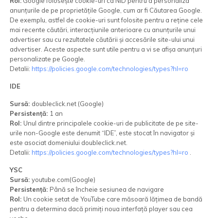
Rol:
Google folosește cookie-uri ca NID pentru a personaliza
anunțurile de pe proprietățile Google, cum ar fi Căutarea Google.
De exemplu, astfel de cookie-uri sunt folosite pentru a reține cele
mai recente căutări, interacțiunile anterioare cu anunțurile unui
advertiser sau cu rezultatele căutării și accesările site-ului unui
advertiser. Aceste aspecte sunt utile pentru a vi se afișa anunțuri
personalizate pe Google.
Detalii:
https://policies.google.com/technologies/types?hl=ro
IDE
Sursă:
doubleclick.net (Google)
Persistență:
1 an
Rol:
Unul dintre principalele cookie-uri de publicitate de pe site-
urile non-Google este denumit “IDE”, este stocat în navigator și
este asociat domeniului doubleclick.net.
Detalii:
https://policies.google.com/technologies/types?hl=ro
.
YSC
Sursă:
youtube.com(Google)
Persistență:
Până se încheie sesiunea de navigare
Rol:
Un cookie setat de YouTube care măsoară lățimea de bandă
pentru a determina dacă primiți noua interfață player sau cea