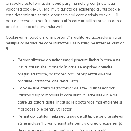
Un cookie este format din două parți: numele și conținutul sau
valoarea cookie-ului. Mai mult, durata de existență a unui cookie
este determinata; tehnic, doar serverul care a trimis cookie-ul îl
poate accesa din nou în momentul în care un utilizator se întoarce
pe site-ul asociat serverului web.
Cookie-urile joacă un rol important în facilitarea accesului și livrării
multiplelor servicii de care utilizatorul se bucură pe Internet, cum ar
fi:
Personalizarea anumitor setări precum: limba în care este
vizualizat un site, moneda în care se exprima anumite
prețuri sau tarife, păstrarea opțiunilor pentru diverse
produse (cantitate, alte detalii etc).
Cookie-urile oferă deținătorilor de site-uri un feedback
valoros asupra modului în care sunt utilizate site-urile de
către utilizatori, astfel încât să le poată face mai eficiente și
mai accesibile pentru utilizatori.
Permit aplicațiilor multimedia sau de alt tip de pe alte site-uri
să fie incluse într-un anumit site pentru a crea o experiență
de navigare mai valoroasă, mai utilă și mai placută.