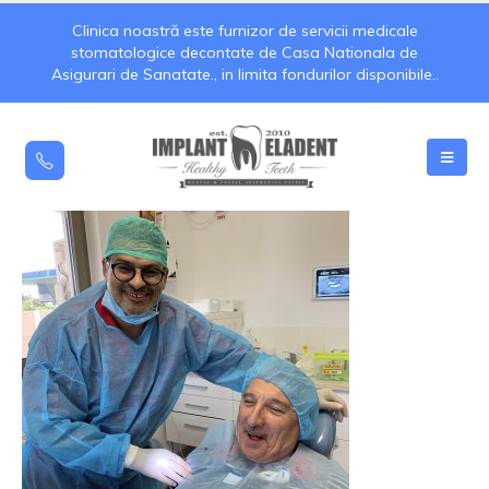
Clinica noastră este furnizor de servicii medicale
stomatologice decontate de Casa Nationala de
Asigurari de Sanatate., in limita fondurilor disponibile..