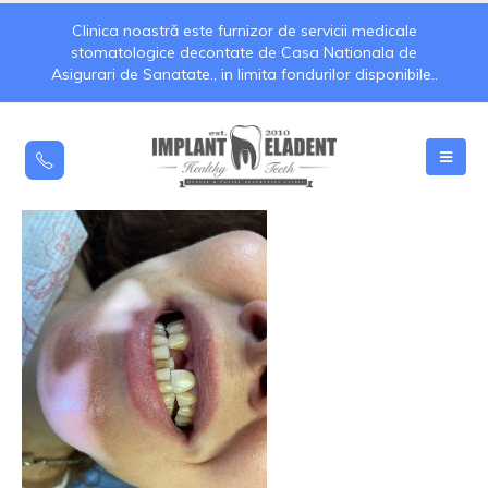
Clinica noastră este furnizor de servicii medicale
stomatologice decontate de Casa Nationala de
Asigurari de Sanatate., in limita fondurilor disponibile..