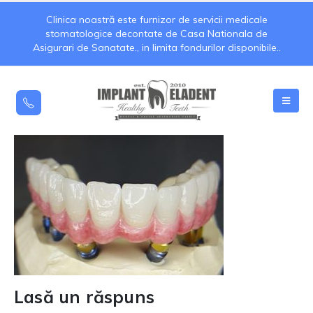
Clinica noastră este furnizor de servicii medicale
stomatologice decontate de Casa Nationala de
Asigurari de Sanatate., in limita fondurilor disponibile..
Lasă un răspuns