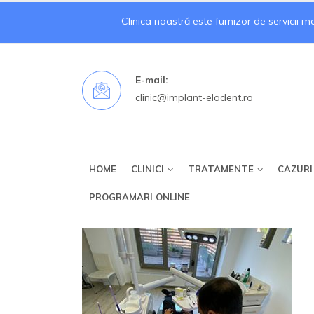
Clinica noastră este furnizor de servicii 
E-mail:
clinic@implant-eladent.ro
HOME
CLINICI
TRATAMENTE
CAZURI
PROGRAMARI ONLINE