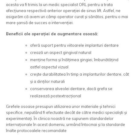
acesta va fi trimis la un medic specialist ORL pentru a trata
afecțiunea respectivă anterior operației de sinus lift. Astfel, ne
asigurăm că avem un câmp operator curat și sănătos, pentru o mai
mare șansă de succes a intervenției.
Beneficii ale operației de augmentare osoasă:
oferă suport pentru viitoarele implanturi dentare
crează un aspect gingival natural
menține forma și înălțimea gingiei, îmbunătățind
astfel aspectul vizual
crește durabilitatea în timp a implanturilor dentare, cât
și a dinților naturali
conservarea alveolei dentare, dacă grefa se
realizează postextracțional
Grefele osoase presupun utilizarea unor materiale și tehnici
specifice, neputând fi efectuate decât de către medici specialiști și
experimentați. În clinica noastră ne supunem standardelor
internaționale în acest domeniu, urmând întocmai și la standarde
înalte protocoalele recomandate