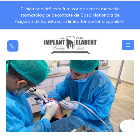
Clinica noastră este furnizor de servicii medicale
stomatologice decontate de Casa Nationala de
Asigurari de Sanatate., in limita fondurilor disponibile..