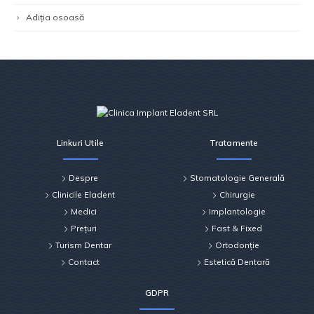
Adiția osoasă
Linkuri Utile
Tratamente
Despre
Stomatologie Generală
Clinicile Eladent
Chirurgie
Medici
Implantologie
Prețuri
Fast & Fixed
Turism Dentar
Ortodonție
Contact
Estetică Dentară
GDPR