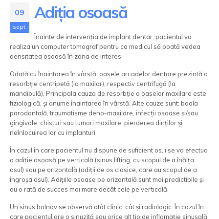
Adiția osoasă
09
sept.
Înainte de intervenția de implant dentar, pacientul va
realiza un computer tomograf pentru ca medicul să poată vedea
densitatea osoasă în zona de interes.
Odată cu înaintarea în vârstă, oasele arcadelor dentare prezintă o
resorbție centripetă (la maxilar), respectiv centrifugă (la
mandibulă). Principala cauza de resorbție a oaselor maxilare este
fiziologică, și anume înaintarea în vârstă. Alte cauze sunt: boala
parodontală, traumatisme deno-maxilare, infecții osoase și/sau
gingivale, chisturi sau tumori maxilare, pierderea dinților și
neînlocuirea lor cu implanturi.
În cazul în care pacientul nu dispune de suficient os, i se va efectua
o adiție osoasă pe verticală (sinus lifting, cu scopul de a înălța
osul) sau pe orizontală (adiții de os clasice, care au scopul de a
îngroșa osul). Adițiile osoase pe orizontală sunt mai predictibile și
au o rată de succes mai mare decât cele pe verticală.
Un sinus bolnav se observă atât clinic, cât și radiologic. În cazul în
care pacientul are o sinuzită sau orice alt tip de inflamație sinusală,